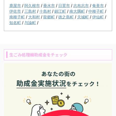
鹿屋市
/
阿久根市
/
垂水市
/
日置市
/
志布志市
/
奄美市
/
伊佐市
/
三島村
/
十島村
/
錦江町
/
南大隅町
/
中種子町
/
南種子町
/
大和村
/
龍郷町
/
徳之島町
/
天城町
/
伊仙町
/
知名町
/
与論町
/
生ごみ処理機助成金をチェック