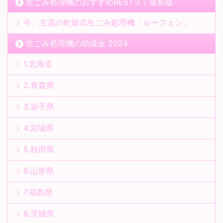
生ごみ処理機のおすすめBEST３｜最新版
今、主流の乾燥式生ごみ処理機「ルーフェン」
生ごみ処理機の助成金 2024
1.北海道
2.青森県
3.岩手県
4.宮城県
5.秋田県
6.山形県
7.福島県
8.茨城県